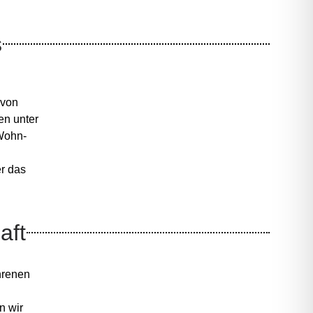
s
 von
en unter
 Wohn-
er das
aft
hrenen
n wir