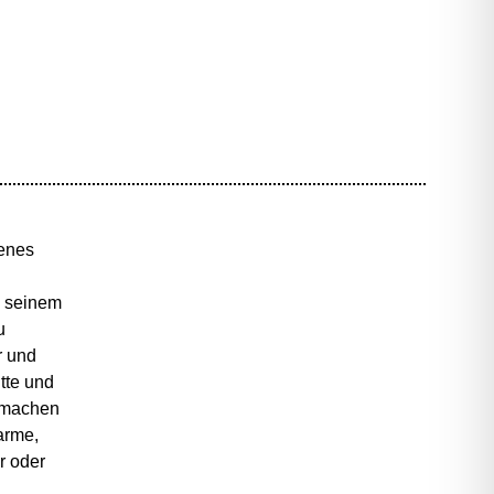
genes
u seinem
u
r und
tte und
d machen
arme,
r oder