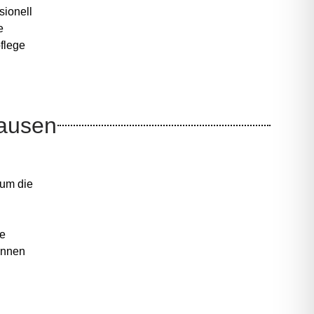
sionell
e
flege
hausen
n
 um die
he
innen