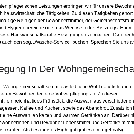
en pflegerischen Leistungen erbringen wir für unsere Bewohn
hauswirtschaftliche Tätigkeiten. Zu diesen Tätigkeiten gehört 
lmäßige Reinigen der Bewohnerzimmer, der Gemeinschaftsräu
und Hygienebereiche oder das Wechseln des Bettzeugs. Ebenfal
nsere Hauswirtschaftskräfte Besorgungen zu machen. Darüber 
s auch den sog. „Wäsche-Service“ buchen. Sprechen Sie uns a
flegung In Der Wohngemeinscha
n-Wohngemeinschaft kommt das leibliche Wohl natürlich auch n
nseren Bewohnenden eine Vollverpflegung an. Zu dieser
hlt, ein reichhaltiges Frühstück, die Auswahl aus verschiedene
agessen, Kaffee und Kuchen, sowie das Abendbrot. Zusätzlich 
hr eine Auswahl an kalten und warmen Getränken an. Darüber h
Bewohnerinnen und Bewohner Lebensmittel und Getränke mitbr
 einkaufen. Als besonderes Highlight gibt es ein regelmäßig