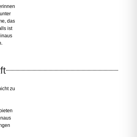
erinnen
unter
me, das
ls ist
hinaus
n.
ft
icht zu
n
bieten
inaus
ingen