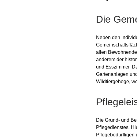
Die Geme
Neben den individ
Gemeinschaftsfläc
allen Bewohnenden
anderem der histo
und Esszimmer. Da
Gartenanlagen und 
Wildtiergehege, w
Pflegele
Die Grund- und Be
Pflegedienstes. Hi
Pflegebedürftigen 