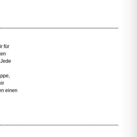
r für
ten
 Jede
uppe,
ir
en einen