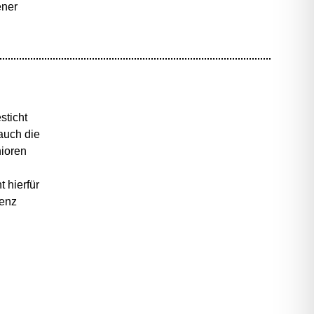
ener
sticht
auch die
nioren
 hierfür
denz